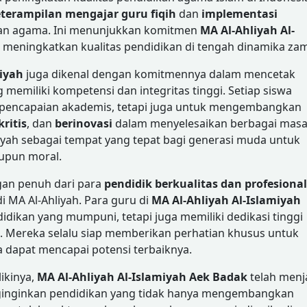
keterampilan mengajar guru fiqih
dan
implementasi
an agama. Ini menunjukkan komitmen
MA Al-Ahliyah Al-
m meningkatkan kualitas pendidikan di tengah dinamika za
miyah
juga dikenal dengan komitmennya dalam mencetak
 memiliki kompetensi dan integritas tinggi. Setiap siswa
a pencapaian akademis, tetapi juga untuk mengembangkan
kritis
, dan
berinovasi
dalam menyelesaikan berbagai masa
liyah sebagai tempat yang tepat bagi generasi muda untuk
aupun moral.
ngan penuh dari para
pendidik berkualitas dan profesional
i MA Al-Ahliyah. Para guru di
MA Al-Ahliyah Al-Islamiyah
didikan yang mumpuni, tetapi juga memiliki dedikasi tinggi
 Mereka selalu siap memberikan perhatian khusus untuk
 dapat mencapai potensi terbaiknya.
ikinya,
MA Al-Ahliyah Al-Islamiyah Aek Badak
telah menj
nginginkan pendidikan yang tidak hanya mengembangkan