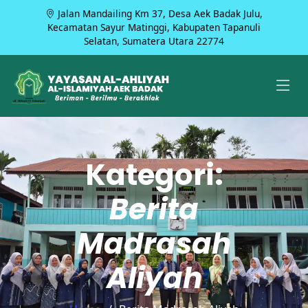
Jalan Mandailing Km 37, Desa Aek Badak Julu,
Kecamatan Sayur Matinggi, Kabupaten Tapanuli
Selatan, Sumatera Utara 22774
Kategori:
Berita
Madrasah
Aliyah