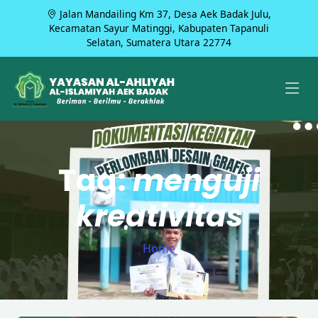
Jalan Mandailing Km 37, Desa Aek Badak Julu,
Kecamatan Sayur Matinggi, Kabupaten Tapanuli
Selatan, Sumatera Utara 22774
Tag:
menguji
kreativitas
Home