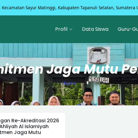
, Kecamatan Sayur Matinggi, Kabupaten Tapanuli Selatan, Sumatera 
Profil
Data Siswa
Guru-G
itmen Jaga Mutu Pe
Home
an Re-Akreditasi 2026
Ahliyah Al Islamiyah
tmen Jaga Mutu