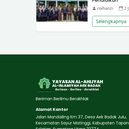
Pendidikan
roihanzi
2 J
Selengkapnya
Beriman Berilmu Berakhlak
Alamat Kantor
Jalan Mandailing Km 37, Desa Aek Badak Julu,
Kecamatan Sayur Matinggi, Kabupaten Tapanu