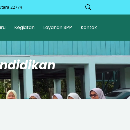
Utara 22774
uru
Kegiatan
Layanan SPP
Kontak
ndidikan