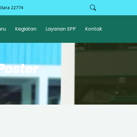
Utara 22774
uru
Kegiatan
Layanan SPP
Kontak
Poster