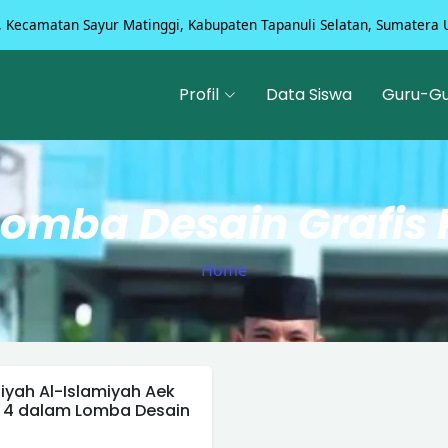
, Kecamatan Sayur Matinggi, Kabupaten Tapanuli Selatan, Sumatera 
Profil
Data Siswa
Guru-G
Lomba Desain Grafis 
Home
iyah Al-Islamiyah Aek
 4 dalam Lomba Desain