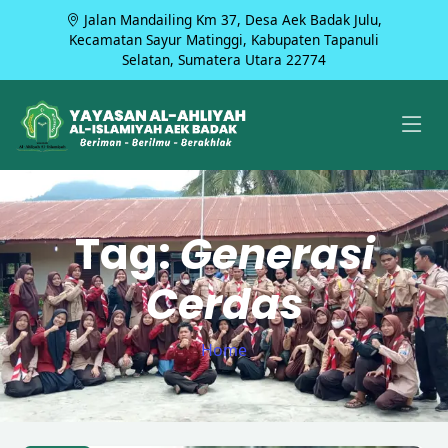
Jalan Mandailing Km 37, Desa Aek Badak Julu,
Kecamatan Sayur Matinggi, Kabupaten Tapanuli
Selatan, Sumatera Utara 22774
Tag:
Generasi
Cerdas
Home